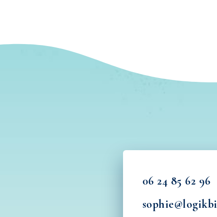
06 24 85 62 96
5 62 96
OGIKBIO
sophie@logikbi
Oliviers