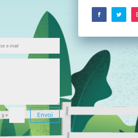
Envoi
=
 3