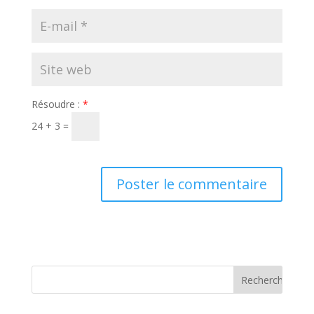
Résoudre :
*
24 + 3 =