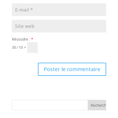
Résoudre :
*
30 ⁄ 10 =